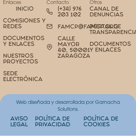
Enlaces
Contacto
Otros
INICIO
(+34) 976
CANAL DE
203 102
DENUNCIAS
COMISIONES Y
REDES
PORTAL DE
FAMCP@FAMCP.ORG
TRANSPARENCI
DOCUMENTOS
CALLE
Y ENLACES
DOCUMENTOS
MAYOR
Y ENLACES
40, 50001
NUESTROS
ZARAGOZA
PROYECTOS
SEDE
ELECTRÓNICA
Web diseñada y desarrollada por Garnacha
Solutions.
AVISO
POLÍTICA DE
POLÍTICA DE
LEGAL
PRIVACIDAD
COOKIES