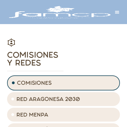
Y PROYECTOS
LECTRÓNICA
 Y REDES
 Y ALCALDESAS
COMISIONES
Y REDES
COMISIONES
RED ARAGONESA 2030
RED MENPA