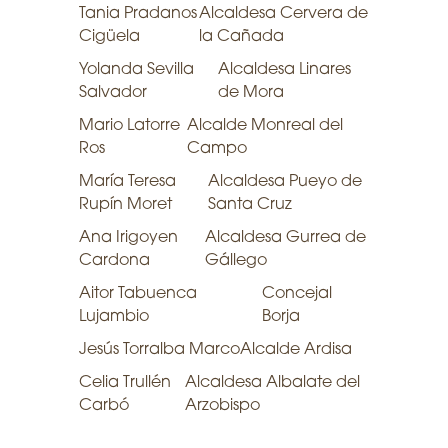
Tania Pradanos
Alcaldesa Cervera de
Cigüela
la Cañada
Yolanda Sevilla
Alcaldesa Linares
Salvador
de Mora
Mario Latorre
Alcalde Monreal del
Ros
Campo
María Teresa
Alcaldesa Pueyo de
Rupín Moret
Santa Cruz
Ana Irigoyen
Alcaldesa Gurrea de
Cardona
Gállego
Aitor Tabuenca
Concejal
Lujambio
Borja
Jesús Torralba Marco
Alcalde Ardisa
Celia Trullén
Alcaldesa Albalate del
Carbó
Arzobispo