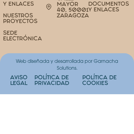
Y ENLACES
DOCUMENTOS
MAYOR
Y ENLACES
40, 50001
NUESTROS
ZARAGOZA
PROYECTOS
SEDE
ELECTRÓNICA
Web diseñada y desarrollada por Garnacha
Solutions.
AVISO
POLÍTICA DE
POLÍTICA DE
LEGAL
PRIVACIDAD
COOKIES