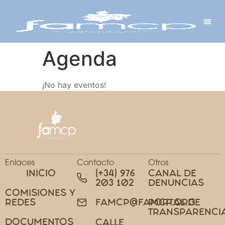
Y PROYECTOS
LECTRÓNICA
 Y REDES
 Y ALCALDESAS
Agenda
¡No hay eventos!
Enlaces
Contacto
Otros
INICIO
(+34) 976
CANAL DE
203 102
DENUNCIAS
COMISIONES Y
REDES
PORTAL DE
FAMCP@FAMCP.ORG
TRANSPARENCI
DOCUMENTOS
CALLE