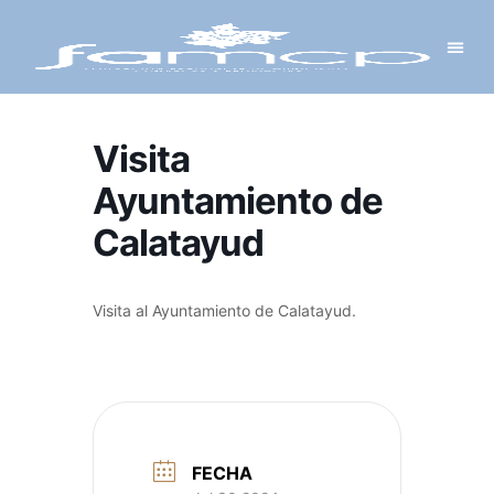
Y PROYECTOS
LECTRÓNICA
 Y REDES
 Y ALCALDESAS
Visita
Ayuntamiento de
Calatayud
Visita al Ayuntamiento de Calatayud.
FECHA