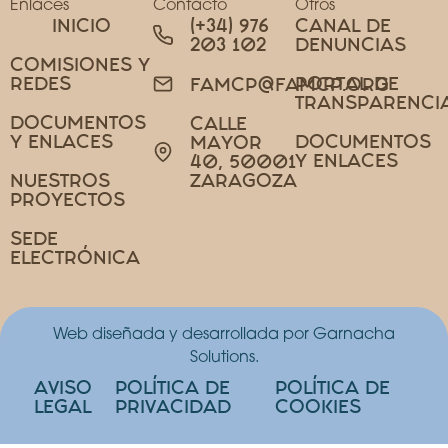
Enlaces
Contacto
Otros
INICIO
(+34) 976
CANAL DE
203 102
DENUNCIAS
COMISIONES Y
REDES
PORTAL DE
FAMCP@FAMCP.ORG
TRANSPARENCI
DOCUMENTOS
CALLE
Y ENLACES
DOCUMENTOS
MAYOR
Y ENLACES
40, 50001
NUESTROS
ZARAGOZA
PROYECTOS
SEDE
ELECTRÓNICA
Web diseñada y desarrollada por Garnacha
Solutions.
AVISO
POLÍTICA DE
POLÍTICA DE
LEGAL
PRIVACIDAD
COOKIES