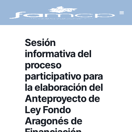
Y PROYECTOS
LECTRÓNICA
 Y REDES
 Y ALCALDESAS
Sesión
informativa del
proceso
participativo para
la elaboración del
Anteproyecto de
Ley Fondo
Aragonés de