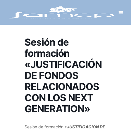
Y PROYECTOS
LECTRÓNICA
 Y REDES
 Y ALCALDESAS
Sesión de
formación
«JUSTIFICACIÓN
DE FONDOS
RELACIONADOS
CON LOS NEXT
GENERATION»
Sesión de formación «
JUSTIFICACIÓN DE