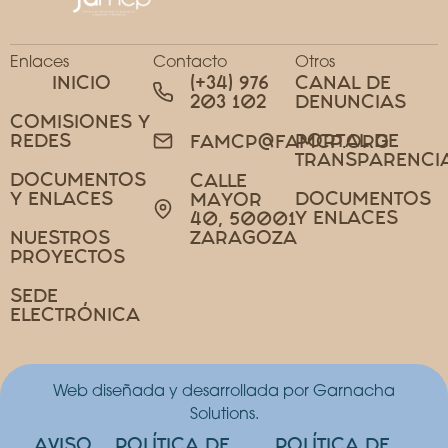
Enlaces
Contacto
Otros
INICIO
(+34) 976
CANAL DE
203 102
DENUNCIAS
COMISIONES Y
REDES
PORTAL DE
FAMCP@FAMCP.ORG
TRANSPARENCI
DOCUMENTOS
CALLE
Y ENLACES
DOCUMENTOS
MAYOR
Y ENLACES
40, 50001
NUESTROS
ZARAGOZA
PROYECTOS
SEDE
ELECTRÓNICA
Web diseñada y desarrollada por Garnacha
Solutions.
AVISO
POLÍTICA DE
POLÍTICA DE