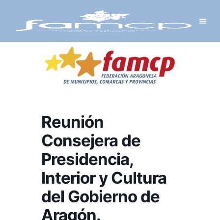
Y PROYECTOS
LECTRÓNICA
 Y REDES
 Y ALCALDESAS
Reunión
Consejera de
Presidencia,
Interior y Cultura
del Gobierno de
Aragón.