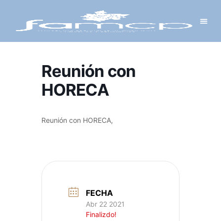
Y PROYECTOS
LECTRÓNICA
 Y REDES
 Y ALCALDESAS
Reunión con
HORECA
Reunión con HORECA,
FECHA
Abr 22 2021
Finalizdo!