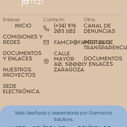
Enlaces
Contacto
Otros
INICIO
(+34) 976
CANAL DE
203 102
DENUNCIAS
COMISIONES Y
REDES
PORTAL DE
FAMCP@FAMCP.ORG
TRANSPARENCI
DOCUMENTOS
CALLE
Y ENLACES
DOCUMENTOS
MAYOR
Y ENLACES
40, 50001
NUESTROS
ZARAGOZA
PROYECTOS
SEDE
ELECTRÓNICA
Web diseñada y desarrollada por Garnacha
Solutions.