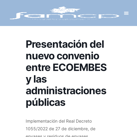
Y PROYECTOS
LECTRÓNICA
 Y REDES
 Y ALCALDESAS
Presentación del
nuevo convenio
entre ECOEMBES
y las
administraciones
públicas
Implementación del Real Decreto
1055/2022 de 27 de diciembre, de
envases y residuos de envases