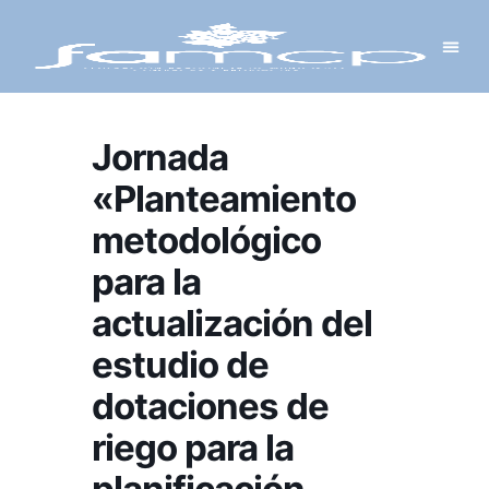
Y PROYECTOS
LECTRÓNICA
 Y REDES
 Y ALCALDESAS
Jornada
«Planteamiento
metodológico
para la
actualización del
estudio de
dotaciones de
riego para la