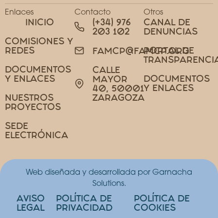
Enlaces
Contacto
Otros
INICIO
(+34) 976
CANAL DE
203 102
DENUNCIAS
COMISIONES Y
REDES
PORTAL DE
FAMCP@FAMCP.ORG
TRANSPARENCI
DOCUMENTOS
CALLE
Y ENLACES
DOCUMENTOS
MAYOR
Y ENLACES
40, 50001
NUESTROS
ZARAGOZA
PROYECTOS
SEDE
ELECTRÓNICA
Web diseñada y desarrollada por Garnacha
Solutions.
AVISO
POLÍTICA DE
POLÍTICA DE
LEGAL
PRIVACIDAD
COOKIES