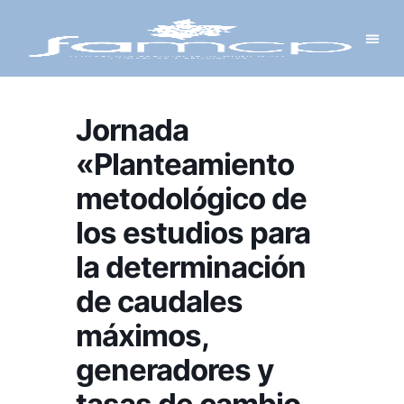
Y PROYECTOS
LECTRÓNICA
 Y REDES
 Y ALCALDESAS
Jornada
«Planteamiento
metodológico de
los estudios para
la determinación
de caudales
máximos,
generadores y