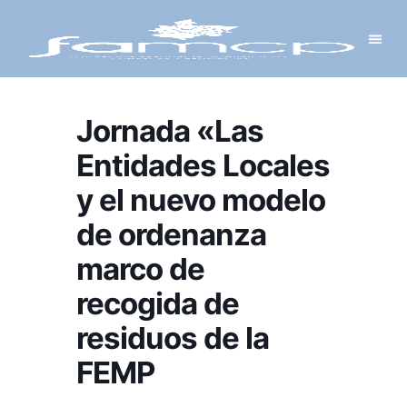
Y PROYECTOS
LECTRÓNICA
 Y REDES
 Y ALCALDESAS
Jornada «Las
Entidades Locales
y el nuevo modelo
de ordenanza
marco de
recogida de
residuos de la
FEMP