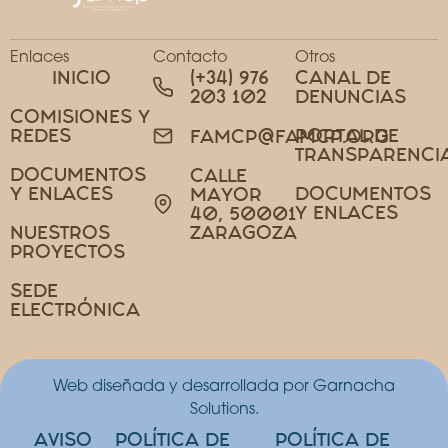
Enlaces
Contacto
Otros
INICIO
(+34) 976
CANAL DE
203 102
DENUNCIAS
COMISIONES Y
REDES
PORTAL DE
FAMCP@FAMCP.ORG
TRANSPARENCI
DOCUMENTOS
CALLE
Y ENLACES
DOCUMENTOS
MAYOR
Y ENLACES
40, 50001
NUESTROS
ZARAGOZA
PROYECTOS
SEDE
ELECTRÓNICA
Web diseñada y desarrollada por Garnacha
Solutions.
AVISO
POLÍTICA DE
POLÍTICA DE