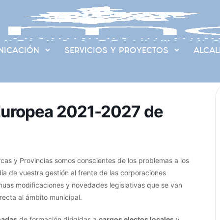
ICACIÓN
SERVICIOS Y PROYECTOS
ALCAL
 Europea 2021-2027 de
as y Provincias somos conscientes de los problemas a los
día de vuestra gestión al frente de las corporaciones
inuas modificaciones y novedades legislativas que se van
ecta al ámbito municipal.
nadas
de formación dirigidas a
cargos electos locales
y