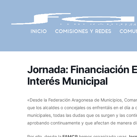
INICIO
COMISIONES Y REDES
COMUN
Jornada: Financiación
Interés Municipal
«Desde la Federación Aragonesa de Municipios, Comarc
que los alcaldes o concejales os enfrentáis en el día a 
municipales, todas las dudas que os surgen y las cont
aprobando continuamente y que afectan de manera dir
Por ello, desde la
FAMCP
hemos organizado unas
Jor