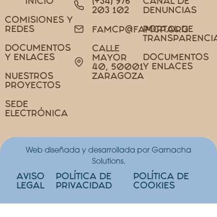
INICIO
(+34) 976
CANAL DE
203 102
DENUNCIAS
COMISIONES Y
REDES
PORTAL DE
FAMCP@FAMCP.ORG
TRANSPARENCI
DOCUMENTOS
CALLE
Y ENLACES
DOCUMENTOS
MAYOR
Y ENLACES
40, 50001
NUESTROS
ZARAGOZA
PROYECTOS
SEDE
ELECTRÓNICA
Web diseñada y desarrollada por Garnacha
Solutions.
AVISO
POLÍTICA DE
POLÍTICA DE
LEGAL
PRIVACIDAD
COOKIES