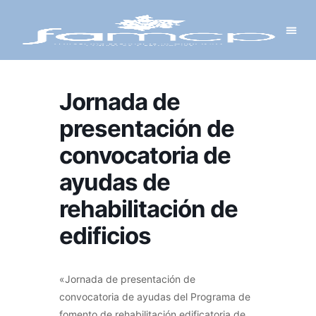
Y PROYECTOS
LECTRÓNICA
 Y REDES
 Y ALCALDESAS
Jornada de
presentación de
convocatoria de
ayudas de
rehabilitación de
edificios
«Jornada de presentación de
convocatoria de ayudas del Programa de
fomento de rehabilitación edificatoria de