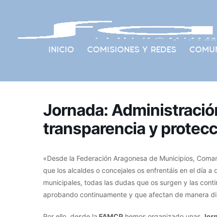
INICIO
COMISIONES Y REDES
COMUN
Jornada: Administración
transparencia y protec
«Desde la Federación Aragonesa de Municipios, Comarc
que los alcaldes o concejales os enfrentáis en el día a 
municipales, todas las dudas que os surgen y las cont
aprobando continuamente y que afectan de manera dir
Por ello, desde la
FAMCP
hemos organizado unas
Jor