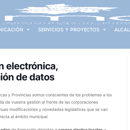
ICACIÓN
SERVICIOS Y PROYECTOS
ALCAL
 electrónica,
ción de datos
as y Provincias somos conscientes de los problemas a los
día de vuestra gestión al frente de las corporaciones
inuas modificaciones y novedades legislativas que se van
ecta al ámbito municipal.
nadas
de formación dirigidas a
cargos electos locales
y