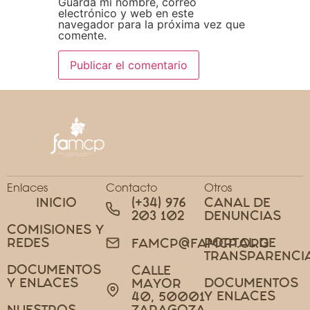
Guarda mi nombre, correo
electrónico y web en este
navegador para la próxima vez que
comente.
Enlaces
Contacto
Otros
INICIO
(+34) 976
CANAL DE
203 102
DENUNCIAS
COMISIONES Y
REDES
PORTAL DE
FAMCP@FAMCP.ORG
TRANSPARENCI
DOCUMENTOS
CALLE
Y ENLACES
DOCUMENTOS
MAYOR
Y ENLACES
40, 50001
NUESTROS
ZARAGOZA