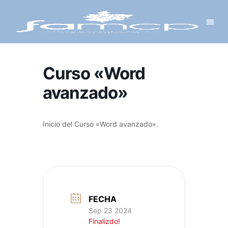
Y PROYECTOS
LECTRÓNICA
 Y REDES
 Y ALCALDESAS
Curso «Word
avanzado»
Inicio del Curso «Word avanzado».
FECHA
Sep 23 2024
Finalizdo!