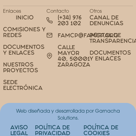
Enlaces
Contacto
Otros
INICIO
(+34) 976
CANAL DE
203 102
DENUNCIAS
COMISIONES Y
REDES
PORTAL DE
FAMCP@FAMCP.ORG
TRANSPARENCI
DOCUMENTOS
CALLE
Y ENLACES
DOCUMENTOS
MAYOR
Y ENLACES
40, 50001
NUESTROS
ZARAGOZA
PROYECTOS
SEDE
ELECTRÓNICA
Web diseñada y desarrollada por Garnacha
Solutions.
AVISO
POLÍTICA DE
POLÍTICA DE
LEGAL
PRIVACIDAD
COOKIES