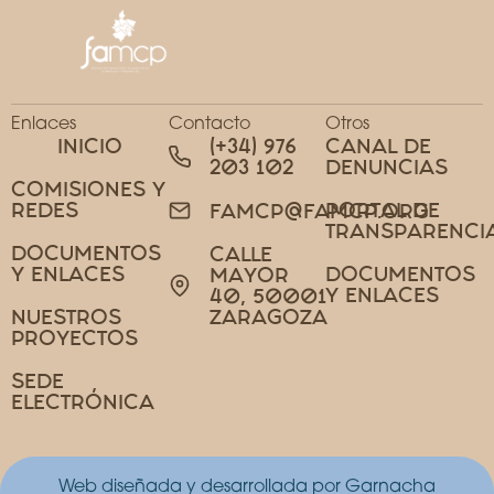
Enlaces
Contacto
Otros
INICIO
(+34) 976
CANAL DE
203 102
DENUNCIAS
COMISIONES Y
REDES
PORTAL DE
FAMCP@FAMCP.ORG
TRANSPARENCI
DOCUMENTOS
CALLE
Y ENLACES
DOCUMENTOS
MAYOR
Y ENLACES
40, 50001
NUESTROS
ZARAGOZA
PROYECTOS
SEDE
ELECTRÓNICA
Web diseñada y desarrollada por Garnacha