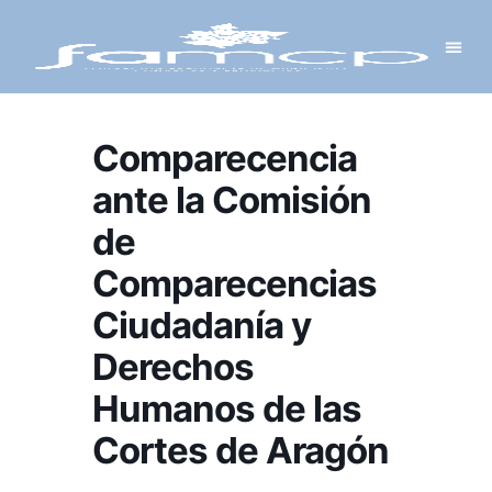
Y PROYECTOS
LECTRÓNICA
 Y REDES
 Y ALCALDESAS
Comparecencia
ante la Comisión
de
Comparecencias
Ciudadanía y
Derechos
Humanos de las
Cortes de Aragón