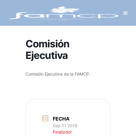
Y PROYECTOS
LECTRÓNICA
 Y REDES
 Y ALCALDESAS
Comisión
Ejecutiva
Comisión Ejecutiva de la FAMCP.
FECHA
Sep 11 2019
Finalizdo!