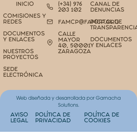
INICIO
(+34) 976
CANAL DE
203 102
DENUNCIAS
COMISIONES Y
REDES
PORTAL DE
FAMCP@FAMCP.ORG
TRANSPARENCI
DOCUMENTOS
CALLE
Y ENLACES
DOCUMENTOS
MAYOR
Y ENLACES
40, 50001
NUESTROS
ZARAGOZA
PROYECTOS
SEDE
ELECTRÓNICA
Web diseñada y desarrollada por Garnacha
Solutions.
AVISO
POLÍTICA DE
POLÍTICA DE
LEGAL
PRIVACIDAD
COOKIES