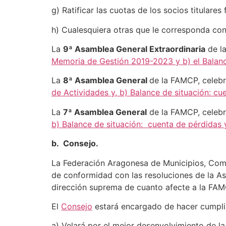
g) Ratificar las cuotas de los socios titulares
h) Cualesquiera otras que le corresponda con 
La
9ª Asamblea General Extraordinaria
de la
Memoria de Gestión 2019-2023 y b) el Balanc
La
8ª Asamblea General
de la FAMCP, celebr
de Actividades y, b) Balance de situación: c
La
7ª Asamblea General
de la FAMCP, celebr
b) Balance de situación: cuenta de pérdidas 
b. Consejo.
La Federación Aragonesa de Municipios, Comar
de conformidad con las resoluciones de la As
dirección suprema de cuanto afecte a la FAMC
El
Consejo
estará encargado de hacer cumplir 
a) Velará por el mejor desenvolvimiento de l