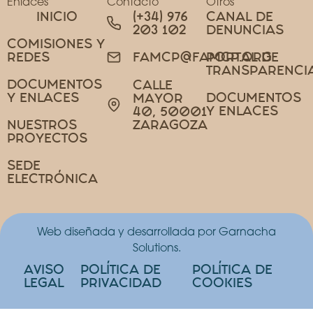
Enlaces
Contacto
Otros
INICIO
(+34) 976
CANAL DE
203 102
DENUNCIAS
COMISIONES Y
REDES
PORTAL DE
FAMCP@FAMCP.ORG
TRANSPARENCI
DOCUMENTOS
CALLE
Y ENLACES
DOCUMENTOS
MAYOR
Y ENLACES
40, 50001
NUESTROS
ZARAGOZA
PROYECTOS
SEDE
ELECTRÓNICA
Web diseñada y desarrollada por Garnacha
Solutions.
AVISO
POLÍTICA DE
POLÍTICA DE
LEGAL
PRIVACIDAD
COOKIES