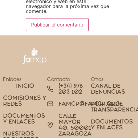
electrónico y web en este
navegador para la próxima vez que
comente.
Enlaces
Contacto
Otros
INICIO
(+34) 976
CANAL DE
203 102
DENUNCIAS
COMISIONES Y
REDES
PORTAL DE
FAMCP@FAMCP.ORG
TRANSPARENCI
DOCUMENTOS
CALLE
Y ENLACES
DOCUMENTOS
MAYOR
Y ENLACES
40, 50001
NUESTROS
ZARAGOZA