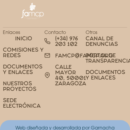
Enlaces
Contacto
Otros
INICIO
(+34) 976
CANAL DE
203 102
DENUNCIAS
COMISIONES Y
REDES
PORTAL DE
FAMCP@FAMCP.ORG
TRANSPARENCI
DOCUMENTOS
CALLE
Y ENLACES
DOCUMENTOS
MAYOR
Y ENLACES
40, 50001
NUESTROS
ZARAGOZA
PROYECTOS
SEDE
ELECTRÓNICA
Web diseñada y desarrollada por Garnacha