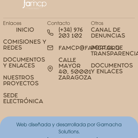
Enlaces
Contacto
Otros
INICIO
(+34) 976
CANAL DE
203 102
DENUNCIAS
COMISIONES Y
REDES
PORTAL DE
FAMCP@FAMCP.ORG
TRANSPARENCI
DOCUMENTOS
CALLE
Y ENLACES
DOCUMENTOS
MAYOR
Y ENLACES
40, 50001
NUESTROS
ZARAGOZA
PROYECTOS
SEDE
ELECTRÓNICA
Web diseñada y desarrollada por Garnacha
Solutions.