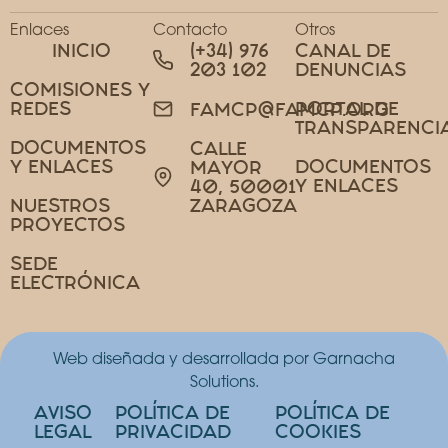
Enlaces
Contacto
Otros
INICIO
(+34) 976
CANAL DE
203 102
DENUNCIAS
COMISIONES Y
REDES
PORTAL DE
FAMCP@FAMCP.ORG
TRANSPARENCI
DOCUMENTOS
CALLE
Y ENLACES
DOCUMENTOS
MAYOR
Y ENLACES
40, 50001
NUESTROS
ZARAGOZA
PROYECTOS
SEDE
ELECTRÓNICA
Web diseñada y desarrollada por Garnacha
Solutions.
AVISO
POLÍTICA DE
POLÍTICA DE
LEGAL
PRIVACIDAD
COOKIES