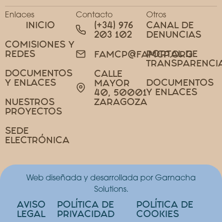
Enlaces
Contacto
Otros
INICIO
(+34) 976
CANAL DE
203 102
DENUNCIAS
COMISIONES Y
REDES
PORTAL DE
FAMCP@FAMCP.ORG
TRANSPARENCI
DOCUMENTOS
CALLE
Y ENLACES
DOCUMENTOS
MAYOR
Y ENLACES
40, 50001
NUESTROS
ZARAGOZA
PROYECTOS
SEDE
ELECTRÓNICA
Web diseñada y desarrollada por Garnacha
Solutions.
AVISO
POLÍTICA DE
POLÍTICA DE
LEGAL
PRIVACIDAD
COOKIES