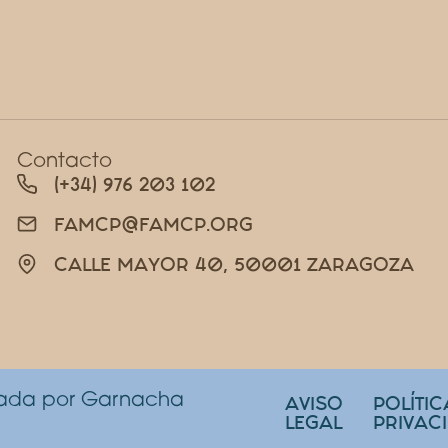
Contacto
(+34) 976 203 102
FAMCP@FAMCP.ORG
CALLE MAYOR 40, 50001 ZARAGOZA
lada por Garnacha
AVISO
POLÍTIC
LEGAL
PRIVAC