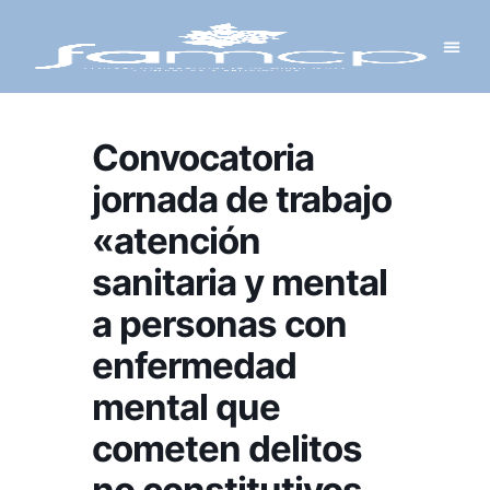
Y PROYECTOS
LECTRÓNICA
 Y REDES
 Y ALCALDESAS
Convocatoria
jornada de trabajo
«atención
sanitaria y mental
a personas con
enfermedad
mental que
cometen delitos