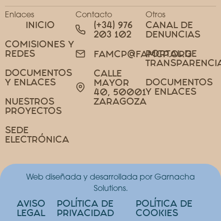
Enlaces
Contacto
Otros
INICIO
(+34) 976
CANAL DE
203 102
DENUNCIAS
COMISIONES Y
REDES
PORTAL DE
FAMCP@FAMCP.ORG
TRANSPARENCI
DOCUMENTOS
CALLE
Y ENLACES
DOCUMENTOS
MAYOR
Y ENLACES
40, 50001
NUESTROS
ZARAGOZA
PROYECTOS
SEDE
ELECTRÓNICA
Web diseñada y desarrollada por Garnacha
Solutions.
AVISO
POLÍTICA DE
POLÍTICA DE
LEGAL
PRIVACIDAD
COOKIES