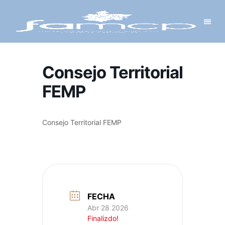
Y PROYECTOS
LECTRÓNICA
 Y REDES
 Y ALCALDESAS
Consejo Territorial
FEMP
Consejo Territorial FEMP
FECHA
Abr 28 2026
Finalizdo!