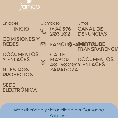
Enlaces
Contacto
Otros
INICIO
(+34) 976
CANAL DE
203 102
DENUNCIAS
COMISIONES Y
REDES
PORTAL DE
FAMCP@FAMCP.ORG
TRANSPARENCI
DOCUMENTOS
CALLE
Y ENLACES
DOCUMENTOS
MAYOR
Y ENLACES
40, 50001
NUESTROS
ZARAGOZA
PROYECTOS
SEDE
ELECTRÓNICA
Web diseñada y desarrollada por Garnacha
Solutions.