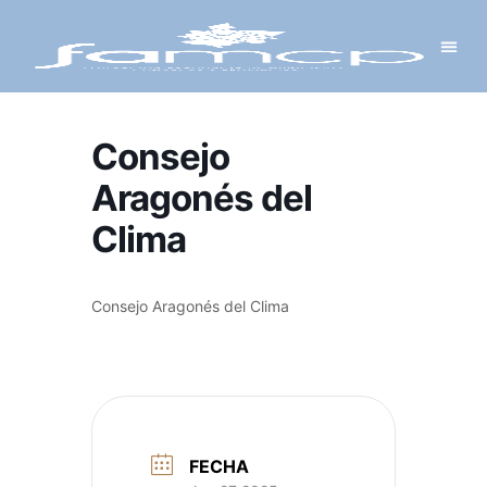
Y PROYECTOS
LECTRÓNICA
 Y REDES
 Y ALCALDESAS
Consejo
Aragonés del
Clima
Consejo Aragonés del Clima
FECHA