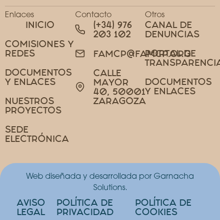
Enlaces
Contacto
Otros
INICIO
(+34) 976
CANAL DE
203 102
DENUNCIAS
COMISIONES Y
REDES
PORTAL DE
FAMCP@FAMCP.ORG
TRANSPARENCI
DOCUMENTOS
CALLE
Y ENLACES
DOCUMENTOS
MAYOR
Y ENLACES
40, 50001
NUESTROS
ZARAGOZA
PROYECTOS
SEDE
ELECTRÓNICA
Web diseñada y desarrollada por Garnacha
Solutions.
AVISO
POLÍTICA DE
POLÍTICA DE
LEGAL
PRIVACIDAD
COOKIES