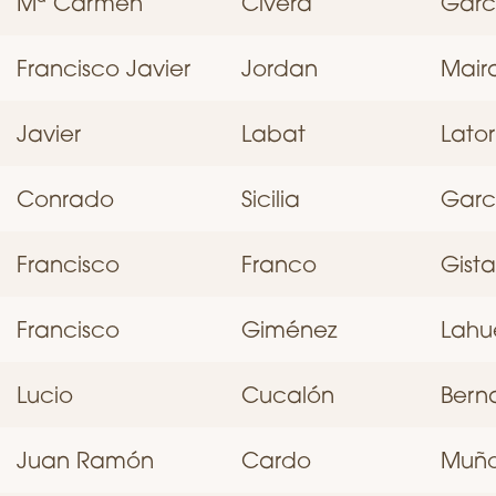
Mª Carmen
Civera
Garc
Francisco Javier
Jordan
Maira
Javier
Labat
Lator
Conrado
Sicilia
Garc
Francisco
Franco
Gist
Francisco
Giménez
Lahu
Lucio
Cucalón
Bern
Juan Ramón
Cardo
Muñ