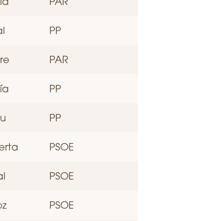
ía
PAR
l
PP
re
PAR
ía
PP
au
PP
erta
PSOE
al
PSOE
oz
PSOE