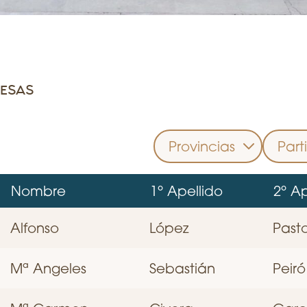
DESAS
Nombre
1º Apellido
2º Ap
Alfonso
López
Pasto
Mª Angeles
Sebastián
Peiró