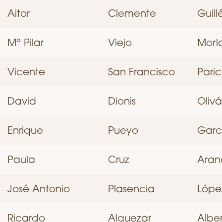
Aitor
Clemente
Guill
Mª Pilar
Viejo
Morl
Vicente
San Francisco
Paric
David
Dionis
Oliv
Enrique
Pueyo
Garc
Paula
Cruz
Aran
José Antonio
Plasencia
Lópe
Ricardo
Alquezar
Albe