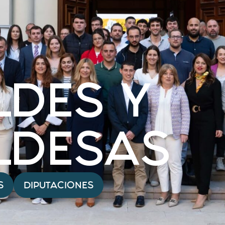
LDES Y
LDESAS
S
DIPUTACIONES