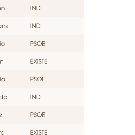
én
IND
ans
IND
io
PSOE
án
EXISTE
ia
PSOE
da
IND
z
PSOE
ro
EXISTE