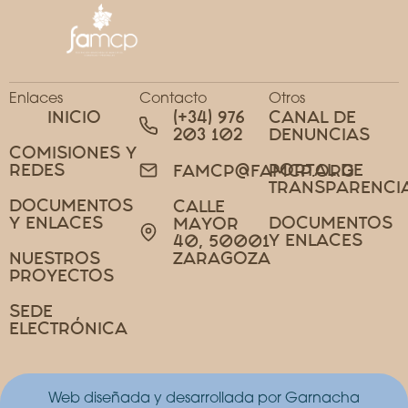
Enlaces
Contacto
Otros
INICIO
(+34) 976
CANAL DE
203 102
DENUNCIAS
COMISIONES Y
REDES
PORTAL DE
FAMCP@FAMCP.ORG
TRANSPARENCI
DOCUMENTOS
CALLE
Y ENLACES
DOCUMENTOS
MAYOR
Y ENLACES
40, 50001
NUESTROS
ZARAGOZA
PROYECTOS
SEDE
ELECTRÓNICA
Web diseñada y desarrollada por Garnacha