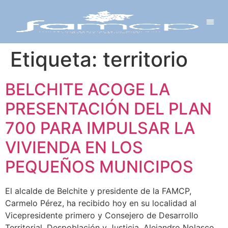
Y PROYECTOS
LECTRÓNICA
 Y REDES
 Y ALCALDESAS
Etiqueta:
territorio
BELCHITE ACOGE LA
PRESENTACIÓN DEL PLAN
700 PARA IMPULSAR LA
VIVIENDA EN LOS
PEQUEÑOS MUNICIPOS
El alcalde de Belchite y presidente de la FAMCP,
Carmelo Pérez, ha recibido hoy en su localidad al
Vicepresidente primero y Consejero de Desarrollo
Territorial, Despoblación y Justicia, Alejandro Nolasco,