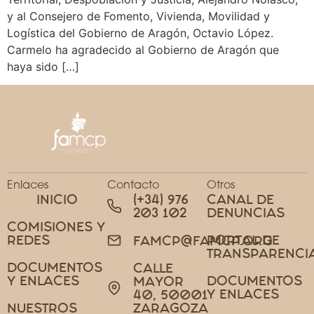
y al Consejero de Fomento, Vivienda, Movilidad y
Logística del Gobierno de Aragón, Octavio López.
Carmelo ha agradecido al Gobierno de Aragón que
haya sido […]
Enlaces
Contacto
Otros
INICIO
(+34) 976
CANAL DE
203 102
DENUNCIAS
COMISIONES Y
REDES
PORTAL DE
FAMCP@FAMCP.ORG
TRANSPARENCI
DOCUMENTOS
CALLE
Y ENLACES
DOCUMENTOS
MAYOR
Y ENLACES
40, 50001
NUESTROS
ZARAGOZA