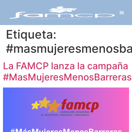
Y PROYECTOS
LECTRÓNICA
 Y REDES
 Y ALCALDESAS
Etiqueta:
#masmujeresmenosba
La FAMCP lanza la campaña
#MasMujeresMenosBarreras