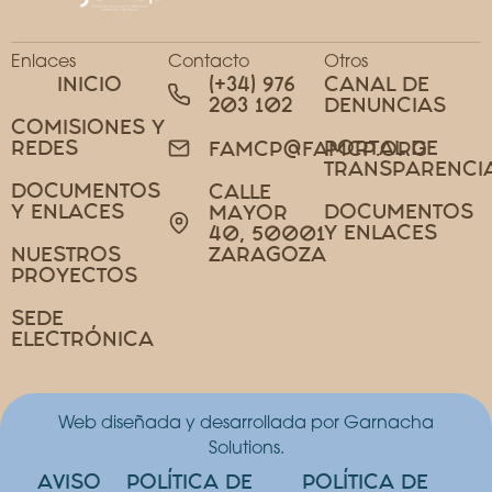
Enlaces
Contacto
Otros
INICIO
(+34) 976
CANAL DE
203 102
DENUNCIAS
COMISIONES Y
REDES
PORTAL DE
FAMCP@FAMCP.ORG
TRANSPARENCI
DOCUMENTOS
CALLE
Y ENLACES
DOCUMENTOS
MAYOR
Y ENLACES
40, 50001
NUESTROS
ZARAGOZA
PROYECTOS
SEDE
ELECTRÓNICA
Web diseñada y desarrollada por Garnacha
Solutions.
AVISO
POLÍTICA DE
POLÍTICA DE