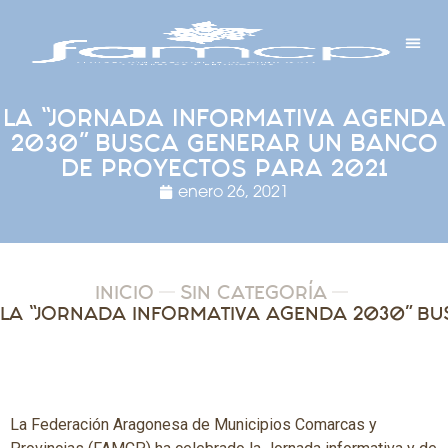
Y PROYECTOS
LECTRÓNICA
 Y REDES
 Y ALCALDESAS
LA “JORNADA INFORMATIVA AGENDA
2030” BUSCA GENERAR UN BANCO
DE PROYECTOS PARA 2021
enero 26, 2021
INICIO
SIN CATEGORÍA
La Federación Aragonesa de Municipios Comarcas y