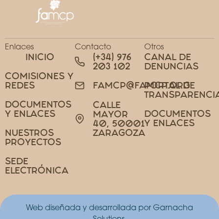
Enlaces
Contacto
Otros
INICIO
(+34) 976
CANAL DE
203 102
DENUNCIAS
COMISIONES Y
REDES
PORTAL DE
FAMCP@FAMCP.ORG
TRANSPARENCI
DOCUMENTOS
CALLE
Y ENLACES
DOCUMENTOS
MAYOR
Y ENLACES
40, 50001
NUESTROS
ZARAGOZA
PROYECTOS
SEDE
ELECTRÓNICA
Web diseñada y desarrollada por Garnacha
Solutions.