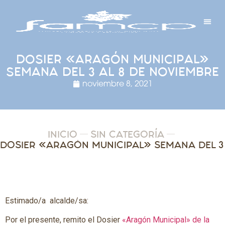
Y PROYECTOS
LECTRÓNICA
 Y REDES
 Y ALCALDESAS
DOSIER «ARAGÓN MUNICIPAL»
SEMANA DEL 3 AL 8 DE NOVIEMBRE
noviembre 8, 2021
INICIO
SIN CATEGORÍA
Estimado/a alcalde/sa:
Por el presente, remito el Dosier
«Aragón Municipal» de la