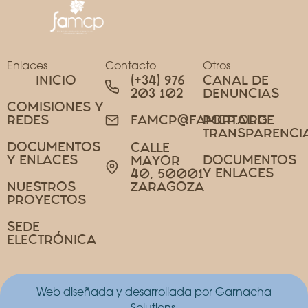
Enlaces
Contacto
Otros
INICIO
(+34) 976
CANAL DE
203 102
DENUNCIAS
COMISIONES Y
REDES
PORTAL DE
FAMCP@FAMCP.ORG
TRANSPARENCI
DOCUMENTOS
CALLE
Y ENLACES
DOCUMENTOS
MAYOR
Y ENLACES
40, 50001
NUESTROS
ZARAGOZA
PROYECTOS
SEDE
ELECTRÓNICA
Web diseñada y desarrollada por Garnacha
Solutions.