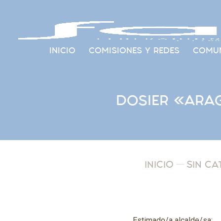
INICIO
COMISIONES Y REDES
COMUN
DOSIER «ARAG
INICIO
SIN CA
Estimado/a alcalde/sa: