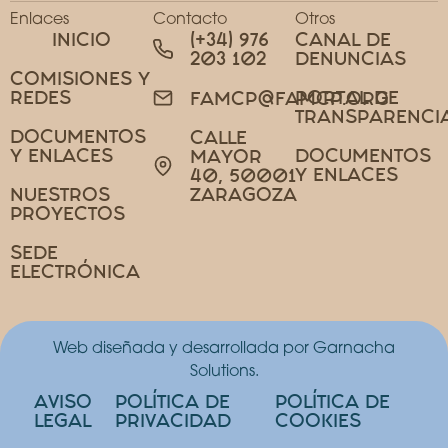
Enlaces
Contacto
Otros
INICIO
(+34) 976
CANAL DE
203 102
DENUNCIAS
COMISIONES Y
REDES
PORTAL DE
FAMCP@FAMCP.ORG
TRANSPARENCI
DOCUMENTOS
CALLE
Y ENLACES
DOCUMENTOS
MAYOR
Y ENLACES
40, 50001
NUESTROS
ZARAGOZA
PROYECTOS
SEDE
ELECTRÓNICA
Web diseñada y desarrollada por Garnacha
Solutions.
AVISO
POLÍTICA DE
POLÍTICA DE
LEGAL
PRIVACIDAD
COOKIES