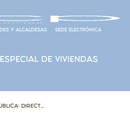
DES Y ALCALDESAS
SEDE ELECTRÓNICA
 ESPECIAL DE VIVIENDAS
CIRCULAR 21/2024. INFORMACIÓN PÚBLICA: DIRECTRIZ ESPECIAL DE VIVIENDAS DOTACIONALES PÚBLICAS