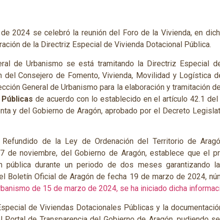
de 2024 se celebró la reunión del Foro de la Vivienda, en dic
ación de la Directriz Especial de Vivienda Dotacional Pública.
ral de Urbanismo se está tramitando la Directriz Especial d
 del Consejero de Fomento, Vivienda, Movilidad y Logística d
ección General de Urbanismo para la elaboración y tramitación d
 Públicas
de acuerdo con lo establecido en el artículo 42.1 del
nta y del Gobierno de Aragón, aprobado por el Decreto Legislati
o Refundido de la Ley de Ordenación del Territorio de Ara
17 de noviembre, del Gobierno de Aragón, establece que el pr
 pública durante un periodo de dos meses garantizando la 
el Boletín Oficial de Aragón de fecha 19 de marzo de 2024, nú
rbanismo de 15 de marzo de 2024, se ha iniciado dicha informaci
 Especial de Viviendas Dotacionales Públicas y la documentación
l Portal de Transparencia del Gobierno de Aragón, pudiendo se