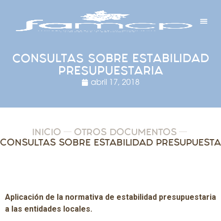
Y PROYECTOS
LECTRÓNICA
 Y REDES
 Y ALCALDESAS
CONSULTAS SOBRE ESTABILIDAD
PRESUPUESTARIA
abril 17, 2018
INICIO
OTROS DOCUMENTOS
CONSULTAS SOBRE ESTABILIDAD PRESUPUESTA
Aplicación de la normativa de estabilidad presupuestaria
a las entidades locales.