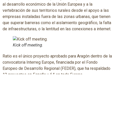
al desarrollo económico de la Unión Europea y a la
vertebración de sus territorios rurales desde el apoyo a las
empresas instaladas fuera de las zonas urbanas, que tienen
que superar barreras como el aislamiento geográfico, la falta
de infraestructuras, o la lentitud en las conexiones a internet.
Kick off meeting.
Ratio es el único proyecto aprobado para Aragón dentro de la
convocatoria Interreg Europe, financiada por el Fondo
Europeo de Desarrollo Regional (FEDER), que ha respaldado
13 proyectos en España y 64 en toda Europa.
A través del intercambio de experiencias, los socios del
proyecto Ratio alcanzarán propuestas que puedan ser
incorporadas a las políticas regionales de innovación. Tras
las sesiones de hoy en la sede de la CEOE Aragón, mañana
se desplazarán a Ejea de los Caballeros, donde serán