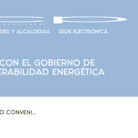
DES Y ALCALDESAS
SEDE ELECTRÓNICA
CON EL GOBIERNO DE
RABILIDAD ENERGÉTICA
GAS NATURAL FENOSA SUMA EL CUARTO CONVENIO CON EL GOBIERNO DE ARAGÓN Y LA FAMCP PARA LUCHAR CONTRA LA VULNERABILIDAD ENERGÉTICA