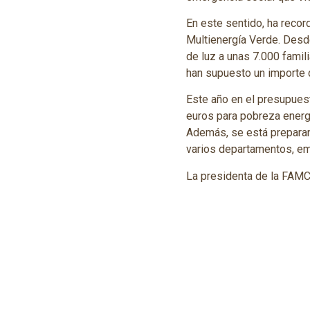
En este sentido, ha recor
Multienergía Verde. Desde
de luz a unas 7.000 famil
han supuesto un importe 
Este año en el presupues
euros para pobreza energé
Además, se está preparan
varios departamentos, em
La presidenta de la FAMC
entidades locales al invo
Fenosa por incorporarse 
destacado la importancia 
familias aragonesas.
La presidenta de la