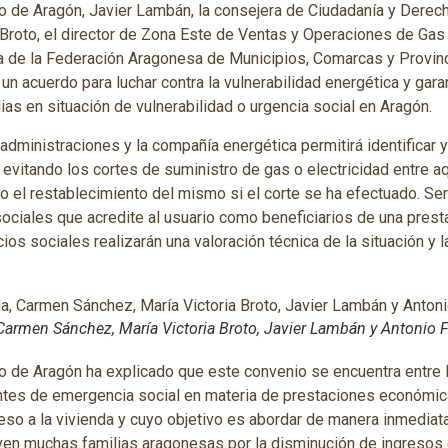
no de Aragón, Javier Lambán, la consejera de Ciudadanía y Derec
 Broto, el director de Zona Este de Ventas y Operaciones de Gas
ta de la Federación Aragonesa de Municipios, Comarcas y Provi
un acuerdo para luchar contra la vulnerabilidad energética y gara
ias en situación de vulnerabilidad o urgencia social en Aragón.
 administraciones y la compañía energética permitirá identificar 
, evitando los cortes de suministro de gas o electricidad entre a
o el restablecimiento del mismo si el corte se ha efectuado. Se
sociales que acredite al usuario como beneficiarios de una pres
cios sociales realizarán una valoración técnica de la situación y la
 Carmen Sánchez, María Victoria Broto, Javier Lambán y Antonio 
no de Aragón ha explicado que este convenio se encuentra entre
tes de emergencia social en materia de prestaciones económica
so a la vivienda y cuyo objetivo es abordar de manera inmediata
ven muchas familias aragonesas por la disminución de ingresos