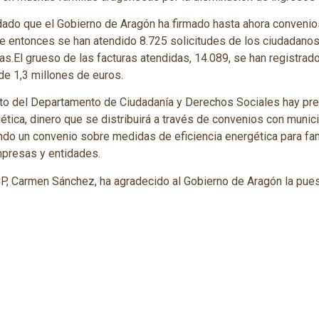
dado que el Gobierno de Aragón ha firmado hasta ahora convenio
 entonces se han atendido 8.725 solicitudes de los ciudadanos 
ias.El grueso de las facturas atendidas, 14.089, se han registrad
de 1,3 millones de euros.
to del Departamento de Ciudadanía y Derechos Sociales hay pre
tica, dinero que se distribuirá a través de convenios con munic
do un convenio sobre medidas de eficiencia energética para fam
presas y entidades.
P, Carmen Sánchez, ha agradecido al Gobierno de Aragón la puest
lucrarlas en la lucha contra la pobreza energética, así como a la
a los convenios que buscan ayudar a las familias más vulnerabl
de la colaboración institucional para solucionar situaciones difí
 FAMCP agradece la colaboración tras la firma del convenio.