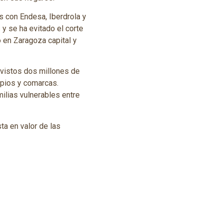
s con Endesa, Iberdrola y
y se ha evitado el corte
o en Zaragoza capital y
vistos dos millones de
ipios y comarcas.
ilias vulnerables entre
a en valor de las
 compañía Gas Natural
es. Carmen Sánchez ha
ciles a más de 7.000