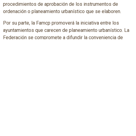
procedimientos de aprobación de los instrumentos de
ordenación o planeamiento urbanístico que se elaboren.
Por su parte, la Famcp promoverá la iniciativa entre los
ayuntamientos que carecen de planeamiento urbanístico. La
Federación se compromete a difundir la conveniencia de
dotarse de un instrumento de ordenación o planeamiento
urbanístico que regule su actividad urbanística, e informará a
las entidades locales aragonesas de las líneas de apoyo
económico, técnico y jurídico que proporciona el Gobierno de
Aragón a los municipios para conseguir que dispongan de
instrumentos de ordenación o planeamiento urbanístico.