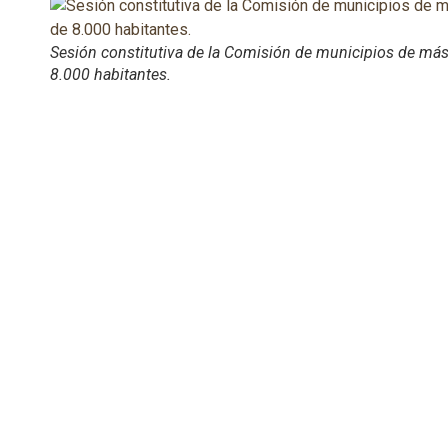
Sesión constitutiva de la Comisión de municipios de má
8.000 habitantes.
Por otra parte, la Comisión ha analizado las funciones de los
cuerpos y fuerzas de seguridad del Estado en el medio rural
y el convenio firmado hace unos días para combatir la
pobreza energética entre el Gobierno de Aragón, Endesa y la
FAMCP.