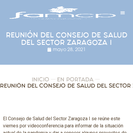
Y PROYECTOS
LECTRÓNICA
 Y REDES
 Y ALCALDESAS
REUNIÓN DEL CONSEJO DE SALUD
DEL SECTOR ZARAGOZA I
mayo 28, 2021
INICIO
EN PORTADA
El Consejo de Salud del Sector Zaragoza I se reúne este
viernes por videoconferencia para informar de la situación
actual de la pandemia y dar a conocer algunos proyectos de